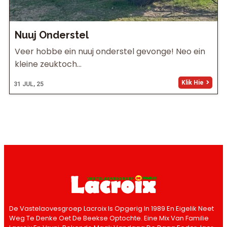
Nuuj Onderstel
Veer hobbe ein nuuj onderstel gevonge! Neo ein
kleine zeuktoch…
Klik Hie
31
JUL, 25
De Vastelaovesgroep Lacroix Is Opgerig In 1989 En Eigelik Neet
Weg Te Denke Oet De Beekse Optochte. Eine Mix Van Familie