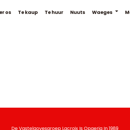
er os
Te kaup
Te huur
Nuuts
Waeges
M
De Vastelaovesgroep Lacroix Is Opgerig In 1989