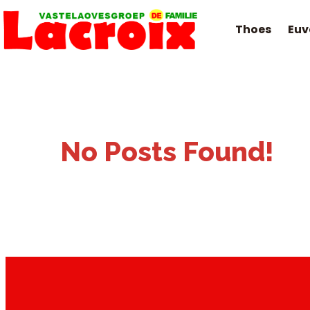
Thoes
Euv
No Posts Found!